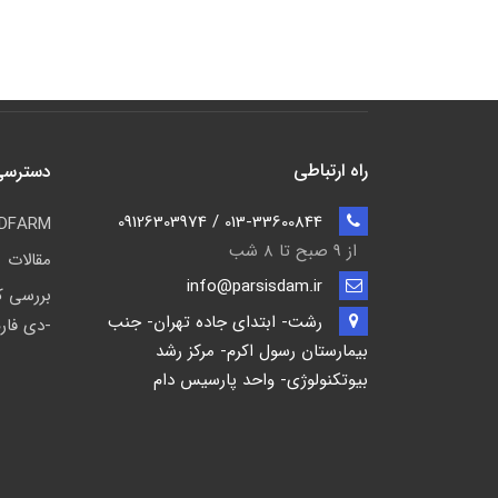
راه ارتباطی
دسترسی
013-33600844 / 09126303974
PDFARM (پی-دی فا
از 9 صبح تا ۸ شب
مقالات
info@parsisdam.ir
بررسی ک
رشت- ابتدای جاده تهران- جنب
-دی فارم (ARM
بیمارستان رسول اکرم- مرکز رشد
بیوتکنولوژی- واحد پارسیس دام