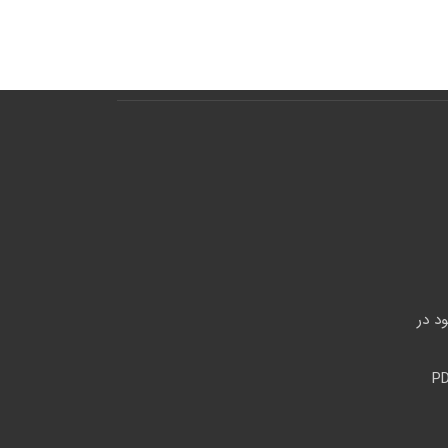
وجود در
ون با PDFARM