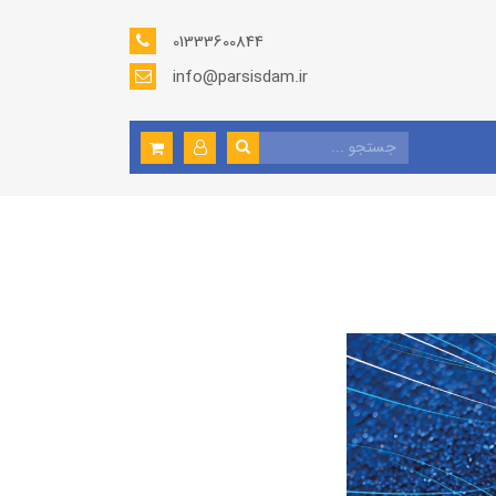
01333600844
info@parsisdam.ir