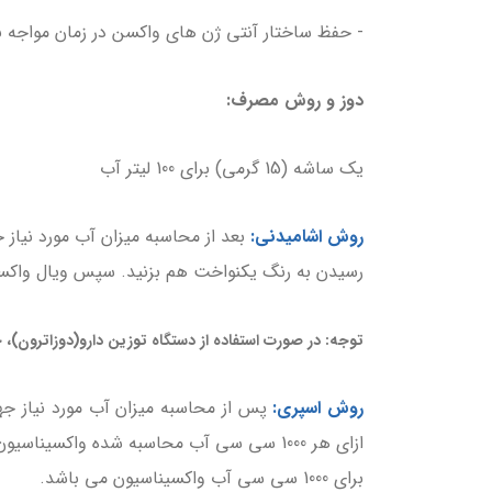
- حفظ ساختار آنتی ژن های واکسن در زمان مواجه ب
دوز و روش مصرف:
یک ساشه (15 گرمی) برای 100 لیتر آب
روش اشامیدنی:
رسیدن به رنگ یکنواخت هم بزنید. سپس ویال واکسن ر
توجه: در صورت استفاده از دستگاه توزین دارو(دوزاترون)، حداکثر 4 ساشه معادل 60 گرم در 1 لیتر آب می توان ا
روش اسپری:
برای 1000 سی سی آب واکسیناسیون می باشد.