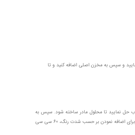
جهت واکسیناسیون، ایتدا تعداد ساشه مورد نیاز را در 4-5 لیتر آب حا نمایید و سپس به مخزن اصلی اضافه کنید و تا
ناسیون به روش اسپری، یک ساشه 15 گرمی را در یک لیتر آب حل نمایید تا محلول مادر ساخته شود. سپس به
ازای هر 1000 سی سی آب محاسبه شده واکسیناسیون اسپری، 15 سی سی از محلول مادر به آن اضافه نمایید. حداکثر مجاز برای اضافه نمودن بر حسب شدت رنگ، 60 سی سی