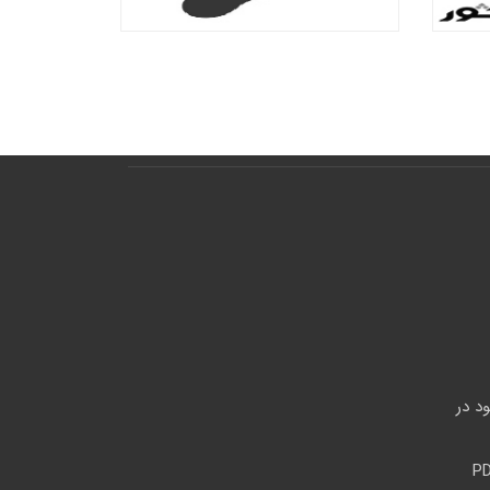
وجود در
ون با PDFARM