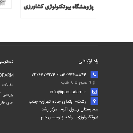
راه ارتباطی
دسترسی
013-33600844 / 09126303974
PDFARM (پی-دی فا
از 9 صبح تا ۸ شب
مقالات
info@parsisdam.ir
بررسی ک
رشت- ابتدای جاده تهران- جنب
-دی فارم (ARM
بیمارستان رسول اکرم- مرکز رشد
بیوتکنولوژی- واحد پارسیس دام