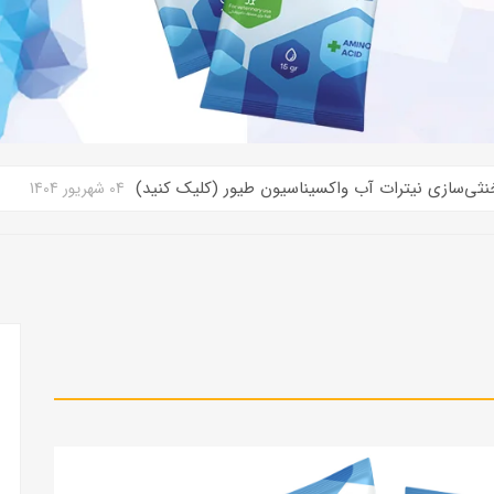
اطلاعات بیش‌تر
04 شهریور 1404
جدول میزان آب برای
زتاب تات
واکسیناسیون آشامیدنی
BAZTAB_Volume