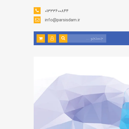
01333600844
info@parsisdam.ir
ده ها
ننده
یناسیون