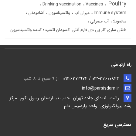
Poultry
Drinking vaccination
Vaccines
Immune system
میزان آب
واکسیناسیون
آشامیدنی
سالمونلا
آب مصرفی
خنثی سازی کلر پی دی فارم آنتی اکسیدان اکسیده کننده واکسیناسیون
راه ارتباطی
013-33600844 / 09126303974
از 9 صبح تا ۸ شب
info@parsisdam.ir
رشت- ابتدای جاده تهران- جنب بیمارستان رسول اکرم- مرکز
رشد بیوتکنولوژی- واحد پارسیس دام
دسترسی سریع