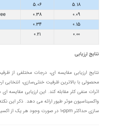
5.06
5.18
ree
0.38
0.09
0.34
0.15
0.21
0.00
نتایج ارزیابی
نتایج ارزیابی مقایسه ای، درجات مختلفی از ظرفی
محصولی با بالاترین ظرفیت خنثی‌سازی، انتخابی ارجح
اثرات منفی کلر مقابله کند. این ارزیابی مقایسه ای 
واکسیناسیون موثر طیور ارائه می دهد. ذکر این نک
سازی حداکثر 10ppm در صورت وجود هر یک از اکسیده کننده ها لحاظ شده است.