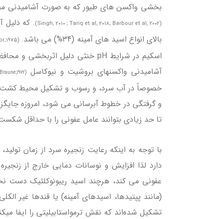
بخشی واکسن های طیور که به صورت آشامیدنی مص
(Singh, 2010 ; Tariq et al, 2018; Barbour et al, 2002)
بالای انواع اسید های آمینه (34%) می باشد.
(Woodward and Tudor,1975)
اسکیم در شرایط pH خنثی دلیل اثر
آشامیدنی واکسنهای بروشیت و نیوکاسل
(Gentry and Braune,1972)
خصوصاً در آب سرد، و رسوب و تشکیل محیط کشت ثانو
و گرفتگی در خطوط آبرسانی می شود، امروزه جایگزین 
تا حد زیادی بتوانند عامل عفونی را با حداقل شکست
با توجه به اینکه رعایت زنجیره سرد از زمان تولید،
دارد لذا افزایش و نوسانات دمایی خارج از زنجیر
عفونی می کند، هرچند اسید ریبونوکلئیک دست نخورده 
(مانند پپتیدها، اسیدهای آمینه) یا قندها غیر الکلی 
تشکیل شده‌اند که نقش ترمواستابیلیتی را ایفا میک