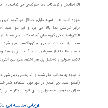
اثر افزایش و نوسانات دما جلوگیری می نمایند.
(Abdelaziz et al,2024; Barbour et al,2002; Kang et al,2010)
وجود اسید های آمینه دارای حداقل دو گروه آمین 
برابر افزایش دما بالا می برد و نیز دو اسید 
الکترواستاتیکی گروه های آمینه پشت سر هم با بار 
منجر به اتصالات عرضی غیرکووالانسی می شود، 
همچنین اسید آمینه لیزین هیدروکل
US.Pat.No 5618539)
تکثیر سلولی و تشکیل پل غیر اختصاصی بین آنتی ژن و T سل ها و گسترش کلونال ن
با توجه به مطالب ذکر شده و اثر بخشی بهتر شیر خ
(آمینو اسید دی آمینه) در دوز مورد استفاده شیر خ
میزان در فرمول محصول پی دی فارم در کنار سایر تر
ارزیابی مقایسه ایی تاثیر 3 محصول پایدارکننده 