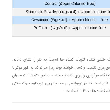
Control (5ppm Chlorine free)
Skim milk Powder (200gr/100l) + 5ppm chlorine f
Cevamune (20gr/100l) + 5ppm chlorine free
PdFarm (15gr/100l) + 5ppm chlorine free
ت خنثی کننده تثبیت کننده ها نسبت به کلر را نشان دادند.
 برای تثبیت واکسن خواهد بود، زیرا می‌تواند به طور موثر با
دیدگاه موثرتری را برای انتخاب مناسب ترین تثبیت کننده برای
ته لازم است که در فرمولاسیون محصول پی-دی فارم جهت خنثی