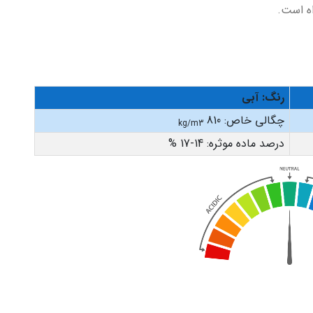
راه است.
رنگ: آبی
چگالی خاص: 810
kg/m3
درصد ماده موثره: 14-17 %