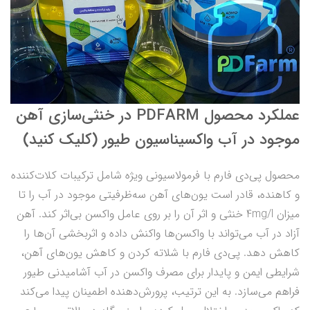
عملکرد محصول PDFARM در خنثی‌سازی آهن
موجود در آب واکسیناسیون طیور (کلیک کنید)
محصول پی‌دی فارم با فرمولاسیونی ویژه شامل ترکیبات کلات‌کننده
و کاهنده، قادر است یون‌های آهن سه‌ظرفیتی موجود در آب را تا
میزان 4mg/l خنثی و اثر آن را بر روی عامل واکسن بی‌اثر کند. آهن
آزاد در آب می‌تواند با واکسن‌ها واکنش داده و اثربخشی آن‌ها را
کاهش دهد. پی‌دی فارم با شلاته کردن و کاهش یون‌های آهن،
شرایطی ایمن و پایدار برای مصرف واکسن در آب آشامیدنی طیور
فراهم می‌سازد. به این ترتیب، پرورش‌دهنده اطمینان پیدا می‌کند