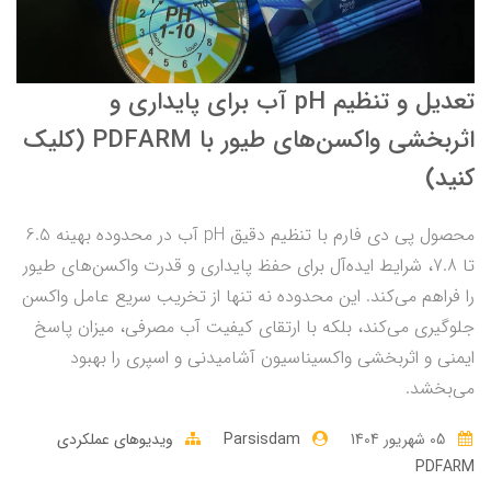
تعدیل و تنظیم pH آب برای پایداری و
اثربخشی واکسن‌های طیور با PDFARM (کلیک
کنید)
محصول پی دی فارم با تنظیم دقیق pH آب در محدوده بهینه 6.5
تا 7.8، شرایط ایده‌آل برای حفظ پایداری و قدرت واکسن‌های طیور
را فراهم می‌کند. این محدوده نه تنها از تخریب سریع عامل واکسن
جلوگیری می‌کند، بلکه با ارتقای کیفیت آب مصرفی، میزان پاسخ
ایمنی و اثربخشی واکسیناسیون آشامیدنی و اسپری را بهبود
می‌بخشد.
05 شهریور 1404
Parsisdam
ویدیوهای عملکردی
PDFARM