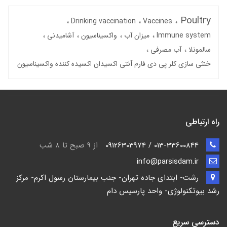
Poultry
Drinking vaccination
Vaccines
Immune system
میزان آب
واکسیناسیون
آشامیدنی
سالمونلا
آب مصرفی
خنثی سازی کلر پی دی فارم آنتی اکسیدان اکسیده کننده واکسیناسیون
راه ارتباطی
013-33600844 / 09126303974
از 9 صبح تا ۸ شب
info@parsisdam.ir
رشت- ابتدای جاده تهران- جنب بیمارستان رسول اکرم- مرکز
رشد بیوتکنولوژی- واحد پارسیس دام
دسترسی سریع