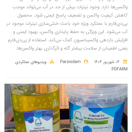
واکسن‌ها دارد. وجود نیترات بیش از حد در آب می‌تواند موجب
کاهش کیفیت واکسن و تضعیف پاسخ ایمنی شود. محصول
پی‌دی‌فارم با عملکرد ویژه خود باعث خنثی‌سازی نیترات موجود در
آب می‌شود. این ویژگی به حفظ پایداری واکسن، بهبود ایمنی و
افزایش بازدهی واکسیناسیون کمک می‌کند. استفاده از پی‌دی‌فارم
یعنی اطمینان از سلامت بیشتر گله و اثرگذاری بهتر واکسن‌ها.
04 شهریور 1404
Parsisdam
ویدیوهای عملکردی
PDFARM