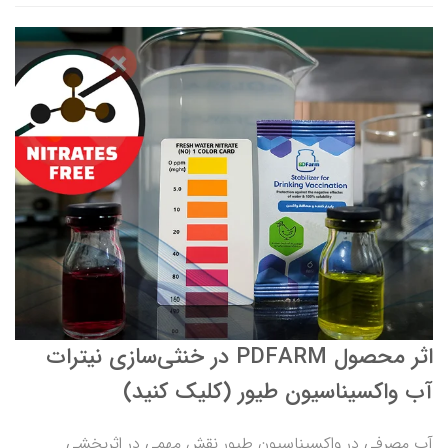
اثر محصول PDFARM در خنثی‌سازی نیترات
آب واکسیناسیون طیور (کلیک کنید)
آب مصرفی در واکسیناسیون طیور نقش مهمی در اثربخشی