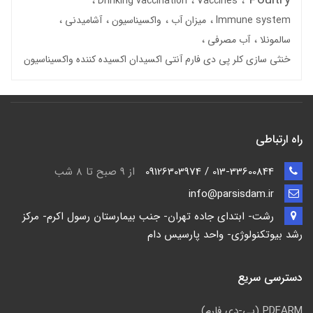
Poultry
Drinking vaccination
Vaccines
Immune system
میزان آب
واکسیناسیون
آشامیدنی
سالمونلا
آب مصرفی
خنثی سازی کلر پی دی فارم آنتی اکسیدان اکسیده کننده واکسیناسیون
راه ارتباطی
013-33600844 / 09126303974
از 9 صبح تا ۸ شب
info@parsisdam.ir
رشت- ابتدای جاده تهران- جنب بیمارستان رسول اکرم- مرکز
رشد بیوتکنولوژی- واحد پارسیس دام
دسترسی سریع
PDFARM (پی-دی فارم)