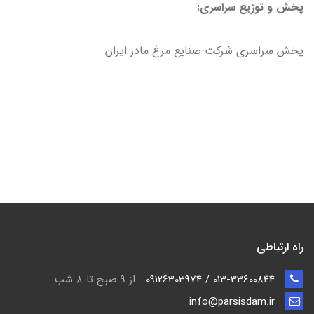
پخش و توزیع سراسری:
پخش سراسری شرکت صنایع مرغ مادر ایران
راه ارتباطی
013-33600844 / 09126303974
از 9 صبح تا ۸ شب
info@parsisdam.ir